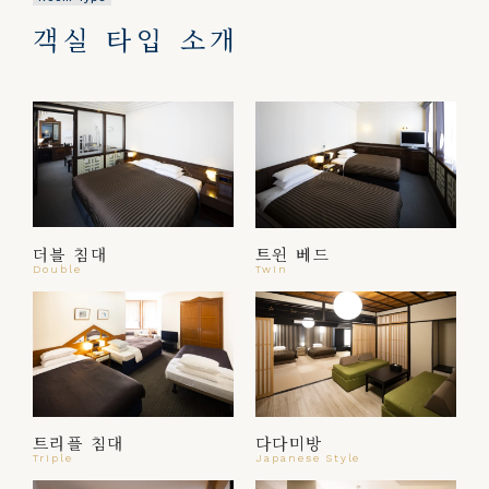
객실 타입 소개
더블 침대
트윈 베드
Double
Twin
트리플 침대
다다미방
Triple
Japanese Style