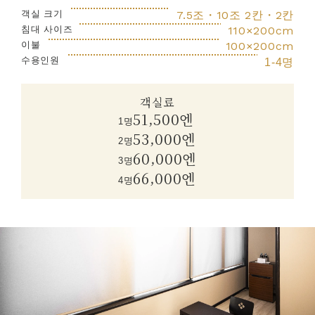
객실 크기
7.5조・10조 2칸・2칸
침대 사이즈
110×200cm
이불
100×200cm
수용인원
1-4명
객실료
51,500엔
1명
53,000엔
2명
60,000엔
3명
66,000엔
4명