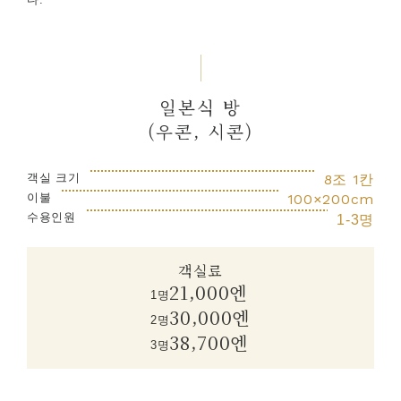
일본식 방
(우콘, 시콘)
객실 크기
8조 1칸
이불
100×200cm
수용인원
1-3명
객실료
21,000엔
1명
30,000엔
2명
38,700엔
3명